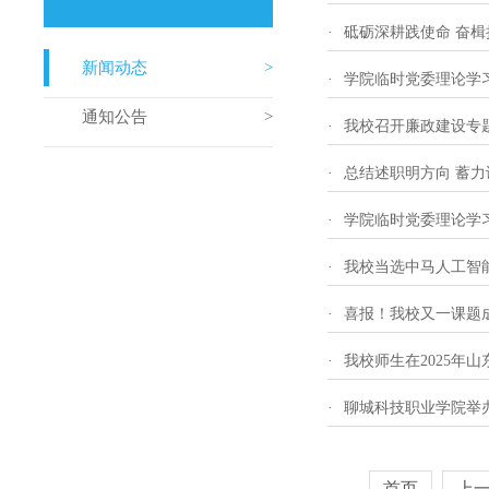
·
砥砺深耕践使命 奋楫
新闻动态
·
学院临时党委理论学
通知公告
·
我校召开廉政建设专
·
总结述职明方向 蓄力
·
学院临时党委理论学
·
我校当选中马人工智
·
喜报！我校又一课题
·
我校师生在2025年
·
聊城科技职业学院举办
首页
上