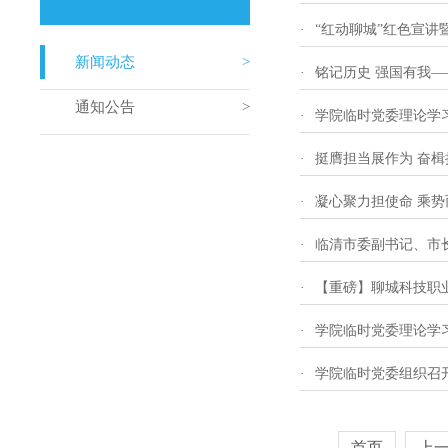
·
“红动聊城”红色宣讲
新闻动态
·
铭记历史 强国有我
通知公告
·
学院临时党委理论学
·
挺膺担当展作为 奋楫
·
凝心聚力担使命 乘
·
临清市委副书记、市
·
【重磅】聊城科技职
·
学院临时党委理论学
·
学院临时党委组织召
首页
上