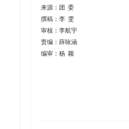
来源
：
团
委
撰稿
：
李
雯
审核
：
李航宇
责编
：
薛咏涵
编审
：
杨
颖