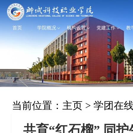
首页
学院概况
机构设置
党建工作
教
当前位置：
主页
>
学团在
共育“红石榴” 同