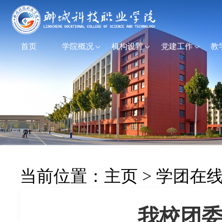
首页
学院概况
机构设置
党建工作
教
当前位置：
主页
>
学团在
我校团