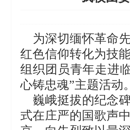
为深切缅怀革命
红色信仰转化为技
组织团员青年走进临
心铸忠魂”主题活动
巍峨挺拔的纪念
式在庄严的国歌声