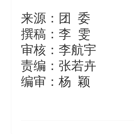
来源：团
委
撰稿：
李
雯
审核：
李航宇
责编：张若卉
编审：杨
颖