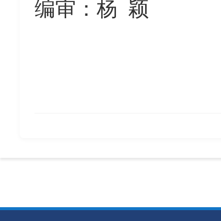
编审：杨
颖