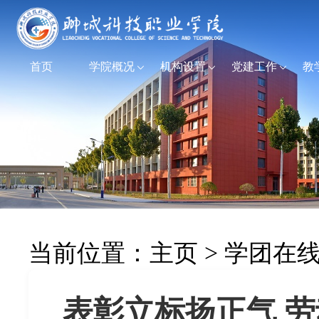
首页
学院概况
机构设置
党建工作
教
当前位置：
主页
>
学团在
表彰立标扬正气 劳