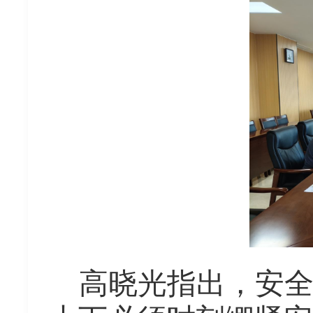
高晓光
指出
，安