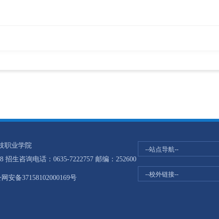
科技职业学院
生咨询电话：0635-7222757 邮编：252600
网安备37158102000169号