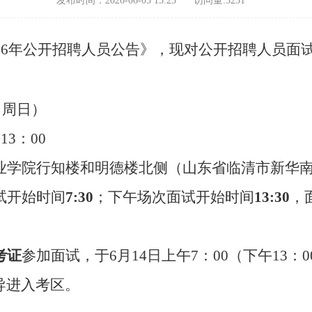
发布时间：2026-06-05 15:23
访问量:
3231
2
6
年公开招聘人员
公告
》
，现对公开招聘人员面
（
周日
）
1
3：0
0
业学院行知楼和明德楼北侧（
山东省临清市
新华
试开始
时间
7
:
3
0
；下午场次面试开始时间
1
3
:
30
，
考证
参加面试，于
6
月
14
日上午
7
：
0
0（下午1
3
：
0
导进入
考区
。