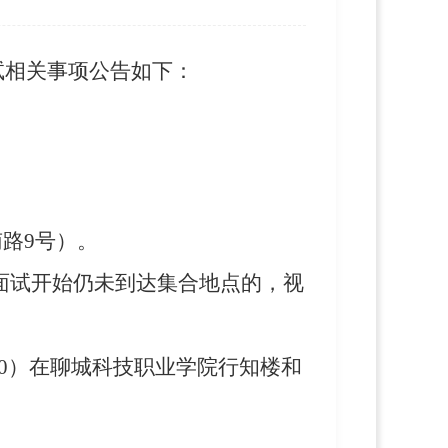
试相关事项公告如下：
南路
9号
）
。
面试开始仍未到达集合地点的，视
0）在
聊城科技职业学院行知楼和