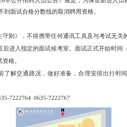
2
6
年公开招聘人员
公告
》规定，为保证新进人员
,达不到面试合格分数线的取消聘用资格。
生
守则》，
不得携带任何通讯工具及与考试无关
证后进入指定的面试候考室。面试正式开始时间
试资格。
前了解交通路况，做好准备，合理安排出行时
635-
7222764
0635-
7222767