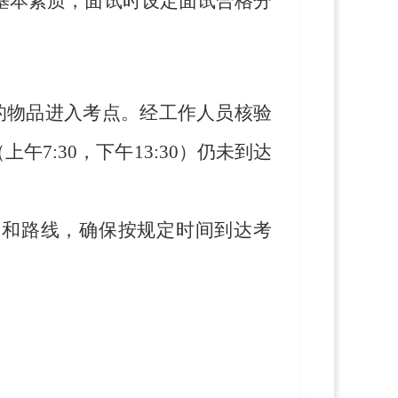
基本素质，面试时设定面试合格分
的物品进入考点。经工作人员
核
验
（
上午
7
:
3
0，下午
13
:
30）
仍未到达
间和路线，确保按规定时间到达考