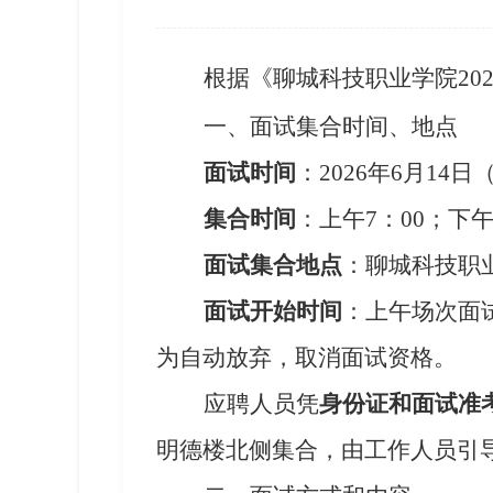
根据
《
聊城科技职业学院
20
一、面试
集合
时间、地点
面试时间
：
2026
年
6
月
14
日
集合时间
：上午
7
：
0
0；下午
面试集合地点
：
聊城科技职
面试开始时间
：上午场次面
为自动放弃，取消面试资格。
应聘人员凭
身份证
和
面试准
明德楼北侧
集合，由工作人员引