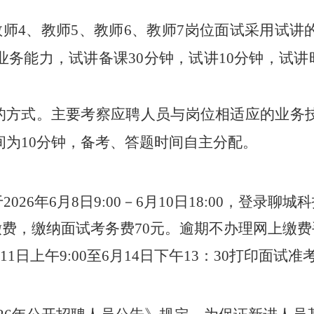
、教师4、教师5、教师6、教师7岗位面试采用试讲
业务能力，试
讲备课
30分钟
，试讲
10分钟，试讲
的方式
。
主要
考察
应聘人员与岗位相适应
的
业务
间为
10分钟，
备考、答题时间自主分配。
26年6月8日9:00－6月10日18:00，登录
聊城科
缴费，缴纳面试考务费
70元。逾期不办理网上缴
11日上
午
9:00至6月14日下午13：30
打印面试
准