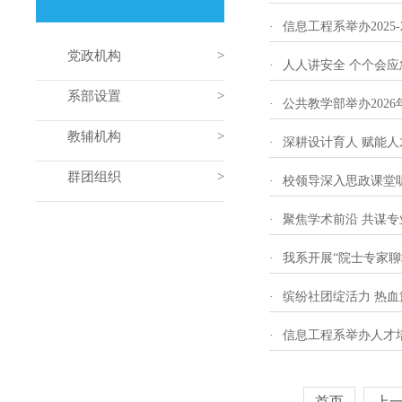
·
信息工程系举办2025
党政机构
·
人人讲安全 个个会
系部设置
·
公共教学部举办202
教辅机构
·
深耕设计育人 赋能
群团组织
·
校领导深入思政课堂
·
聚焦学术前沿 共谋
·
我系开展“院士专家聊
·
缤纷社团绽活力 热
·
信息工程系举办人才
首页
上