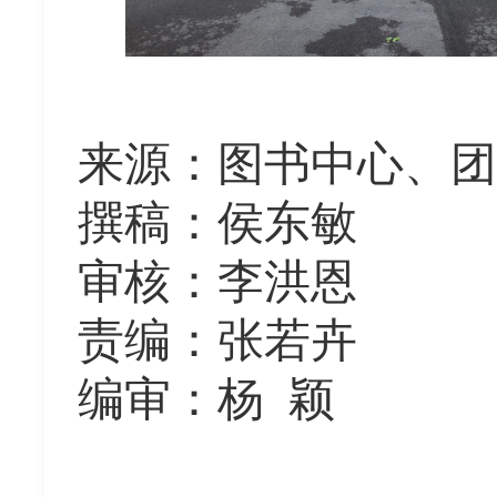
来源：
图书中心、团
撰稿：
侯东敏
审核：
李洪恩
责编：张若卉
编审：杨 颖