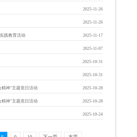
2025-11-26
2025-11-26
题实践教育活动
2025-11-17
2025-11-07
2025-10-31
2025-10-31
会精神”主题党日活动
2025-10-28
会精神”主题党日活动
2025-10-28
2025-10-24
8
9
10
下一页
末页