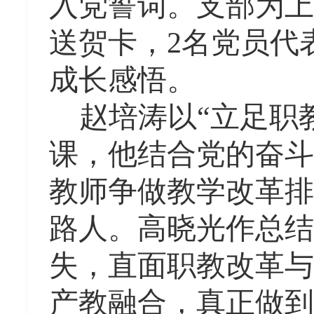
入党誓词。支部为上
送贺卡
，
2名党员
代
成长感悟。
赵培涛
以
“
立足职
课，
他
结合党的奋斗
教师争做教学改革排
路人。
高晓光作总结
失，直面职教改革与
产教融合，
真正做到