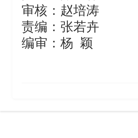
审核：赵培涛
责编：张若卉
编审：杨
颖